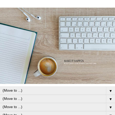
▼
▼
▼