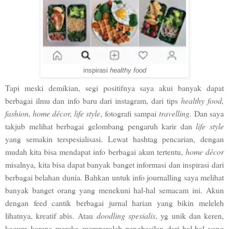
inspirasi
healthy food
Tapi meski demikian, segi positifnya saya akui banyak dapat
berbagai ilmu dan info baru dari instagram, dari tips
healthy food,
fashion, home décor, life style
, fotografi sampai
travelling.
Dan saya
takjub melihat berbagai gelombang pengaruh karir dan
life style
yang semakin terspesialisasi. Lewat hashtag pencarian, dengan
mudah kita bisa mendapat info berbagai akun tertentu,
home décor
misalnya, kita bisa dapat banyak banget informasi dan inspirasi dari
berbagai belahan dunia. Bahkan untuk info journalling saya melihat
banyak banget orang yang menekuni hal-hal semacam ini. Akun
dengan feed cantik berbagai jurnal harian yang bikin meleleh
lihatnya, kreatif abis. Atau
doodling spesialis
, yg unik dan keren,
kagum karena mereka memperoleh penghasilan dari hal-hal yang