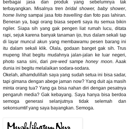
berbagai jasa dan produk yang sebelumnya tak
terbayangkan. Misalnya tren
bridal shower, baby shower
,
home living
sampai jasa foto
travelling
dan foto pas lahiran.
Beneran ya, bagi orang biasa seperti saya itu semua bikin
ngiler. Siapa sih yang gak pengen liat rumah lucu, ditata
rapi, sejuk karena banyak tanaman ijo, trus dalam sekali tap
di layar muncul akun yang membawamu pesen barang ini
itu dalam sekali klik. Olala, godaan banget gak sih. Trus
mupeng lihat begitu mudahnya jalan-jalan ke luar negeri,
photo sana sini, dari
pre-wed
sampe
honey moon
. Aaak
dunia ini begitu melalaikan sodara-sodara.
Okelah, alhamdulillah saya yang sudah setua ini bisa sadar,
tapi gimana dengan abege jaman now? Yang duit aja masih
minta orang tua? Yang ga bisa nahan diri dengan pesatnya
pengaruh media? Gak kebayang. Saya hanya bisa berdoa
semoga generasi selanjutnya tidak selemah dan
sekonsumtif yang saya bayangkan. Semoga.