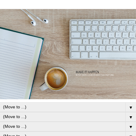
▼
▼
▼