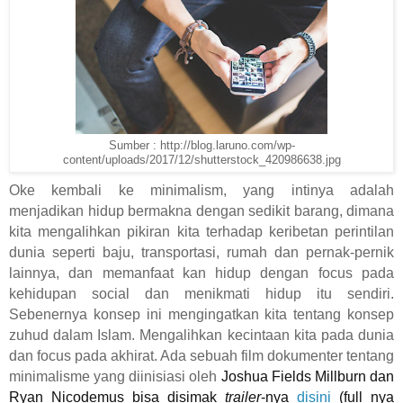
Sumber : http://blog.laruno.com/wp-
content/uploads/2017/12/shutterstock_420986638.jpg
Oke kembali ke minimalism, yang intinya adalah
menjadikan hidup bermakna dengan sedikit barang, dimana
kita mengalihkan pikiran kita terhadap keribetan perintilan
dunia seperti baju, transportasi, rumah dan pernak-pernik
lainnya, dan memanfaat kan hidup dengan focus pada
kehidupan social dan menikmati hidup itu sendiri.
Sebenernya konsep ini mengingatkan kita tentang konsep
zuhud dalam Islam. Mengalihkan kecintaan kita pada dunia
dan focus pada akhirat. Ada sebuah film dokumenter tentang
minimalisme yang diinisiasi oleh
Joshua Fields Millburn dan
Ryan Nicodemus bisa disimak
trailer
-nya
disini
(full nya