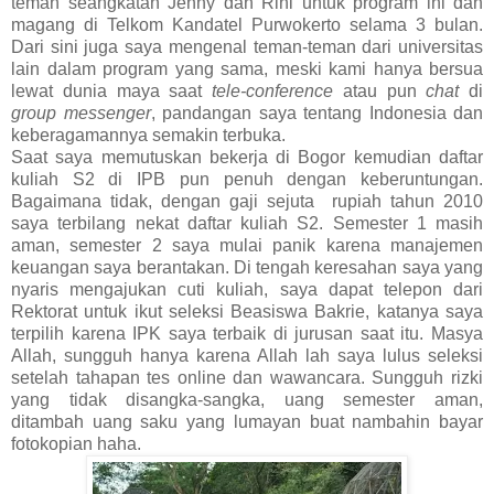
teman seangkatan Jenny dan Rini untuk program ini dan
magang di Telkom Kandatel Purwokerto selama 3 bulan.
Dari sini juga saya mengenal teman-teman dari universitas
lain dalam program yang sama, meski kami hanya bersua
lewat dunia maya saat
tele-conference
atau pun
chat
di
group messenger
, pandangan saya tentang Indonesia dan
keberagamannya semakin terbuka.
Saat saya memutuskan bekerja di Bogor kemudian daftar
kuliah S2 di IPB pun penuh dengan keberuntungan.
Bagaimana tidak, dengan gaji sejuta
rupiah tahun 2010
saya terbilang nekat daftar kuliah S2. Semester 1 masih
aman, semester 2 saya mulai panik karena manajemen
keuangan saya berantakan. Di tengah keresahan saya yang
nyaris mengajukan cuti kuliah, saya dapat telepon dari
Rektorat untuk ikut seleksi Beasiswa Bakrie, katanya saya
terpilih karena IPK saya terbaik di jurusan saat itu. Masya
Allah, sungguh hanya karena Allah lah saya lulus seleksi
setelah tahapan tes online dan wawancara. Sungguh rizki
yang tidak disangka-sangka, uang semester aman,
ditambah uang saku yang lumayan buat nambahin bayar
fotokopian haha.