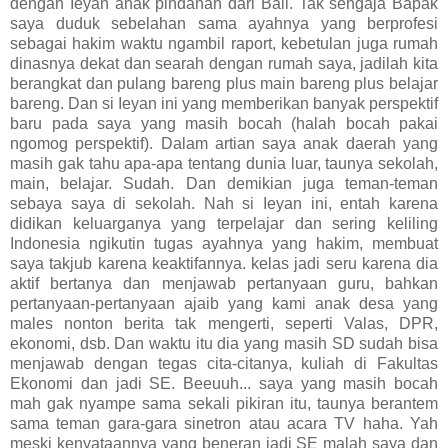
dengan Ieyan anak pindahan dari Bali. Tak sengaja Bapak
saya duduk sebelahan sama ayahnya yang berprofesi
sebagai hakim waktu ngambil raport, kebetulan juga rumah
dinasnya dekat dan searah dengan rumah saya, jadilah kita
berangkat dan pulang bareng plus main bareng plus belajar
bareng. Dan si Ieyan ini yang memberikan banyak perspektif
baru pada saya yang masih bocah (halah bocah pakai
ngomog perspektif). Dalam artian saya anak daerah yang
masih gak tahu apa-apa tentang dunia luar, taunya sekolah,
main, belajar. Sudah. Dan demikian juga teman-teman
sebaya saya di sekolah. Nah si Ieyan ini, entah karena
didikan keluarganya yang terpelajar dan sering keliling
Indonesia ngikutin tugas ayahnya yang hakim, membuat
saya takjub karena keaktifannya. kelas jadi seru karena dia
aktif bertanya dan menjawab pertanyaan guru, bahkan
pertanyaan-pertanyaan ajaib yang kami anak desa yang
males nonton berita tak mengerti, seperti Valas, DPR,
ekonomi, dsb. Dan waktu itu dia yang masih SD sudah bisa
menjawab dengan tegas cita-citanya, kuliah di Fakultas
Ekonomi dan jadi SE. Beeuuh... saya yang masih bocah
mah gak nyampe sama sekali pikiran itu, taunya berantem
sama teman gara-gara sinetron atau acara TV haha. Yah
meski kenyataannya yang beneran jadi SE malah saya dan