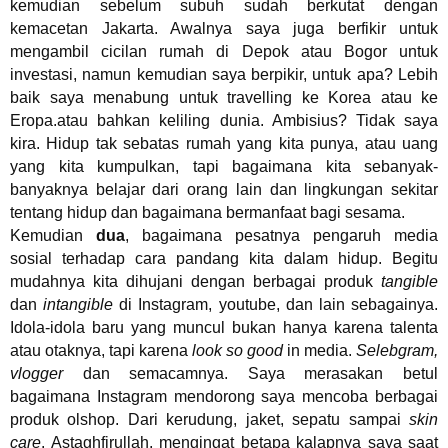
kemudian sebelum subuh sudah berkutat dengan
kemacetan Jakarta. Awalnya saya juga berfikir untuk
mengambil cicilan rumah di Depok atau Bogor untuk
investasi, namun kemudian saya berpikir, untuk apa? Lebih
baik saya menabung untuk travelling ke Korea atau ke
Eropa.atau bahkan keliling dunia. Ambisius? Tidak saya
kira. Hidup tak sebatas rumah yang kita punya, atau uang
yang kita kumpulkan, tapi bagaimana kita sebanyak-
banyaknya belajar dari orang lain dan lingkungan sekitar
tentang hidup dan bagaimana bermanfaat bagi sesama.
Kemudian
dua
, bagaimana pesatnya pengaruh media
sosial terhadap cara pandang kita dalam hidup. Begitu
mudahnya kita dihujani dengan berbagai produk
tangible
dan
intangible
di Instagram, youtube, dan lain sebagainya.
Idola-idola baru yang muncul bukan hanya karena talenta
atau otaknya, tapi karena
look so good
in media.
Selebgram,
vlogger
dan semacamnya. Saya merasakan betul
bagaimana Instagram mendorong saya mencoba berbagai
produk olshop. Dari kerudung, jaket, sepatu sampai
skin
care
. Astaghfirullah, mengingat betapa kalapnya saya saat