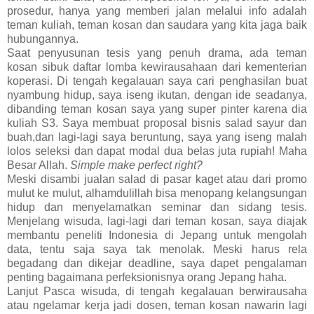
prosedur, hanya yang memberi jalan melalui info adalah
teman kuliah, teman kosan dan saudara yang kita jaga baik
hubungannya.
Saat penyusunan tesis yang penuh drama, ada teman
kosan sibuk daftar lomba kewirausahaan dari kementerian
koperasi. Di tengah kegalauan saya cari penghasilan buat
nyambung hidup, saya iseng ikutan, dengan ide seadanya,
dibanding teman kosan saya yang super pinter karena dia
kuliah S3. Saya membuat proposal bisnis salad sayur dan
buah,dan lagi-lagi saya beruntung, saya yang iseng malah
lolos seleksi dan dapat modal dua belas juta rupiah! Maha
Besar Allah.
Simple make perfect right?
Meski disambi jualan salad di pasar kaget atau dari promo
mulut ke mulut, alhamdulillah bisa menopang kelangsungan
hidup dan menyelamatkan seminar dan sidang tesis.
Menjelang wisuda, lagi-lagi dari teman kosan, saya diajak
membantu peneliti Indonesia di Jepang untuk mengolah
data, tentu saja saya tak menolak. Meski harus rela
begadang dan dikejar deadline, saya dapet pengalaman
penting bagaimana perfeksionisnya orang Jepang haha.
Lanjut Pasca wisuda, di tengah kegalauan berwirausaha
atau ngelamar kerja jadi dosen, teman kosan nawarin lagi