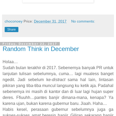
choconoey
Price:
December 31, 2017
No comments:
Share
Friday, December 22, 2017
Random Think in December
Holaa…
Sudah bulan terakhir di 2017. Sebenernya banyak PR untuk
lanjutan tulisan sebelumnya, cuma… lagi mualess banget
ngedit. Jadi sebelum ke-
distract
sama hal lain, lintasan
pikiran yang tiba-tiba muncul langsung ku ketik aja. Padahal
sebenernya ini masih di kantor dan di luar lagi hujan super
deres. Ffiuuhh…pantes banjir dimana-mana, kenapa? Ya
karena ujan, bukan karena gubernur baru. Jiaah. Haha…
Habis kesel, perasaan gubernur sebelumnya juga ga
sukses-sukses amat beresin banjir. Giliran sekarang banjir