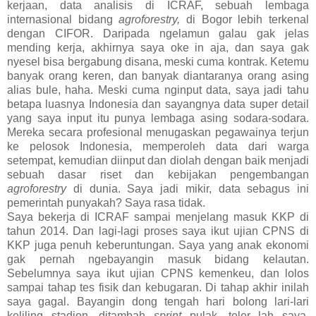
kerjaan, data analisis di ICRAF, sebuah lembaga
internasional bidang
agroforestry,
di Bogor lebih terkenal
dengan CIFOR. Daripada ngelamun galau gak jelas
mending kerja, akhirnya saya oke in aja, dan saya gak
nyesel bisa bergabung disana, meski cuma kontrak. Ketemu
banyak orang keren, dan banyak diantaranya orang asing
alias bule, haha. Meski cuma nginput data, saya jadi tahu
betapa luasnya Indonesia dan sayangnya data super detail
yang saya input itu punya lembaga asing sodara-sodara.
Mereka secara profesional menugaskan pegawainya terjun
ke pelosok Indonesia, memperoleh data dari warga
setempat, kemudian diinput dan diolah dengan baik menjadi
sebuah dasar riset dan kebijakan pengembangan
agroforestry
di dunia. Saya jadi mikir, data sebagus ini
pemerintah punyakah? Saya rasa tidak.
Saya bekerja di ICRAF sampai menjelang masuk KKP di
tahun 2014. Dan lagi-lagi proses saya ikut ujian CPNS di
KKP juga penuh keberuntungan. Saya yang anak ekonomi
gak pernah ngebayangin masuk bidang kelautan.
Sebelumnya saya ikut ujian CPNS kemenkeu, dan lolos
sampai tahap tes fisik dan kebugaran. Di tahap akhir inilah
saya gagal. Bayangin dong tengah hari bolong lari-lari
keliling stadion, ditambah
sprint
pulak, teler lah saya.