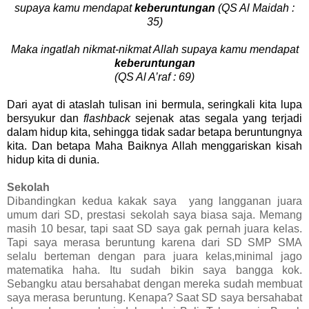
supaya kamu mendapat
keberuntungan
(QS Al Maidah :
35)
Maka ingatlah nikmat-nikmat Allah supaya kamu mendapat
keberuntungan
(QS Al A’raf : 69)
Dari ayat di ataslah tulisan ini bermula, seringkali kita lupa
bersyukur dan
flashback
sejenak atas segala yang terjadi
dalam hidup kita, sehingga tidak sadar betapa beruntungnya
kita. Dan betapa Maha Baiknya Allah menggariskan kisah
hidup kita di dunia.
Sekolah
Dibandingkan kedua kakak saya
yang langganan juara
umum dari SD, prestasi sekolah saya biasa saja. Memang
masih 10 besar, tapi saat SD saya gak pernah juara kelas.
Tapi saya merasa beruntung karena dari SD SMP SMA
selalu berteman dengan para juara kelas,minimal jago
matematika haha. Itu sudah bikin saya bangga kok.
Sebangku atau bersahabat dengan mereka sudah membuat
saya merasa beruntung. Kenapa? Saat SD saya bersahabat