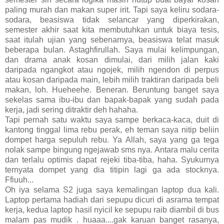
paling murah dan makan super irit. Tapi saya keliru sodara-
sodara, beasiswa tidak selancar yang diperkirakan,
semester akhir saat kita membutuhkan untuk biaya tesis,
saat itulah ujian yang sebenarnya, beasiswa telat masuk
beberapa bulan. Astaghfirullah. Saya mulai kelimpungan,
dan drama anak kosan dimulai, dari milih jalan kaki
daripada ngangkot atau ngojek, milih ngendon di perpus
atau kosan daripada main, lebih milih traktiran daripada beli
makan, loh. Hueheehe. Beneran. Beruntung banget saya
sekelas sama ibu-ibu dan bapak-bapak yang sudah pada
kerja, jadi sering ditraktir deh hahaha.
Tapi pernah satu waktu saya sampe berkaca-kaca, duit di
kantong tinggal lima rebu perak, eh teman saya nitip beliin
dompet harga sepuluh rebu. Ya Allah, saya yang ga tega
nolak sampe bingung ngejawab sms nya. Antara malu cerita
dan terlalu optimis dapat rejeki tiba-tiba, haha. Syukurnya
ternyata dompet yang dia titipin lagi ga ada stocknya.
Ffiuuh...
Oh iya selama S2 juga saya kemalingan laptop dua kali.
Laptop pertama hadiah dari sepupu dicuri di asrama tempat
kerja, kedua laptop hasil nyicil ke sepupu raib diambil di bus
malam pas mudik . huaaa....gak karuan banget rasanya,