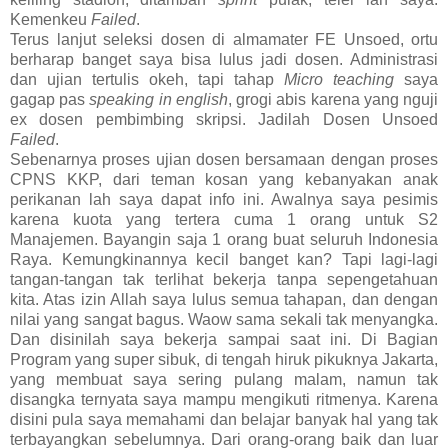
Kemenkeu
Failed
.
Terus lanjut seleksi dosen di almamater FE Unsoed, ortu
berharap banget saya bisa lulus jadi dosen. Administrasi
dan ujian tertulis okeh, tapi tahap
Micro teaching
saya
gagap pas
speaking in english
, grogi abis karena yang nguji
ex dosen pembimbing skripsi. Jadilah Dosen Unsoed
Failed
.
Sebenarnya proses ujian dosen bersamaan dengan proses
CPNS KKP, dari teman kosan yang kebanyakan anak
perikanan lah saya dapat info ini. Awalnya saya pesimis
karena kuota yang tertera cuma 1 orang untuk S2
Manajemen. Bayangin saja 1 orang buat seluruh Indonesia
Raya. Kemungkinannya kecil banget kan? Tapi lagi-lagi
tangan-tangan tak terlihat bekerja tanpa sepengetahuan
kita. Atas izin Allah saya lulus semua tahapan, dan dengan
nilai yang sangat bagus. Waow sama sekali tak menyangka.
Dan disinilah saya bekerja sampai saat ini. Di Bagian
Program yang super sibuk, di tengah hiruk pikuknya Jakarta,
yang membuat saya sering pulang malam, namun tak
disangka ternyata saya mampu mengikuti ritmenya. Karena
disini pula saya memahami dan belajar banyak hal yang tak
terbayangkan sebelumnya. Dari orang-orang baik dan luar