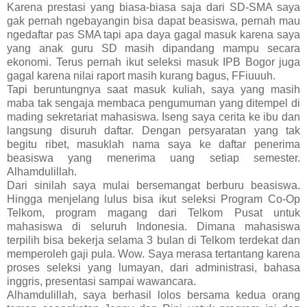
Karena prestasi yang biasa-biasa saja dari SD-SMA saya
gak pernah ngebayangin bisa dapat beasiswa, pernah mau
ngedaftar pas SMA tapi apa daya gagal masuk karena saya
yang anak guru SD masih dipandang mampu secara
ekonomi. Terus pernah ikut seleksi masuk IPB Bogor juga
gagal karena nilai raport masih kurang bagus, FFiuuuh.
Tapi beruntungnya saat masuk kuliah, saya yang masih
maba tak sengaja membaca pengumuman yang ditempel di
mading sekretariat mahasiswa. Iseng saya cerita ke ibu dan
langsung disuruh daftar. Dengan persyaratan yang tak
begitu ribet, masuklah nama saya ke daftar penerima
beasiswa yang menerima uang setiap semester.
Alhamdulillah.
Dari sinilah saya mulai bersemangat berburu beasiswa.
Hingga menjelang lulus bisa ikut seleksi Program Co-Op
Telkom, program magang dari Telkom Pusat untuk
mahasiswa di seluruh Indonesia. Dimana mahasiswa
terpilih bisa bekerja selama 3 bulan di Telkom terdekat dan
memperoleh gaji pula. Wow. Saya merasa tertantang karena
proses seleksi yang lumayan, dari administrasi, bahasa
inggris, presentasi sampai wawancara.
Alhamdulillah, saya berhasil lolos bersama kedua orang