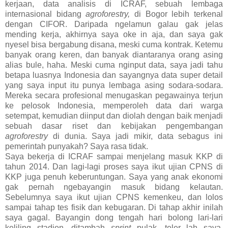
kerjaan, data analisis di ICRAF, sebuah lembaga
internasional bidang
agroforestry,
di Bogor lebih terkenal
dengan CIFOR. Daripada ngelamun galau gak jelas
mending kerja, akhirnya saya oke in aja, dan saya gak
nyesel bisa bergabung disana, meski cuma kontrak. Ketemu
banyak orang keren, dan banyak diantaranya orang asing
alias bule, haha. Meski cuma nginput data, saya jadi tahu
betapa luasnya Indonesia dan sayangnya data super detail
yang saya input itu punya lembaga asing sodara-sodara.
Mereka secara profesional menugaskan pegawainya terjun
ke pelosok Indonesia, memperoleh data dari warga
setempat, kemudian diinput dan diolah dengan baik menjadi
sebuah dasar riset dan kebijakan pengembangan
agroforestry
di dunia. Saya jadi mikir, data sebagus ini
pemerintah punyakah? Saya rasa tidak.
Saya bekerja di ICRAF sampai menjelang masuk KKP di
tahun 2014. Dan lagi-lagi proses saya ikut ujian CPNS di
KKP juga penuh keberuntungan. Saya yang anak ekonomi
gak pernah ngebayangin masuk bidang kelautan.
Sebelumnya saya ikut ujian CPNS kemenkeu, dan lolos
sampai tahap tes fisik dan kebugaran. Di tahap akhir inilah
saya gagal. Bayangin dong tengah hari bolong lari-lari
keliling stadion, ditambah
sprint
pulak, teler lah saya.