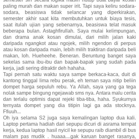
paling murah dan makan super irit. Tapi saya keliru sodara-
sodara, beasiswa tidak selancar yang diperkirakan,
semester akhir saat kita membutuhkan untuk biaya tesis,
saat itulah ujian yang sebenarnya, beasiswa telat masuk
beberapa bulan. Astaghfirullah. Saya mulai kelimpungan,
dan drama anak kosan dimulai, dari milih jalan kaki
daripada ngangkot atau ngojek, milih ngendon di perpus
atau kosan daripada main, lebih milih traktiran daripada beli
makan, loh. Hueheehe. Beneran. Beruntung banget saya
sekelas sama ibu-ibu dan bapak-bapak yang sudah pada
kerja, jadi sering ditraktir deh hahaha.
Tapi pernah satu waktu saya sampe berkaca-kaca, duit di
kantong tinggal lima rebu perak, eh teman saya nitip beliin
dompet harga sepuluh rebu. Ya Allah, saya yang ga tega
nolak sampe bingung ngejawab sms nya. Antara malu cerita
dan terlalu optimis dapat rejeki tiba-tiba, haha. Syukurnya
ternyata dompet yang dia titipin lagi ga ada stocknya.
Ffiuuh...
Oh iya selama S2 juga saya kemalingan laptop dua kali.
Laptop pertama hadiah dari sepupu dicuri di asrama tempat
kerja, kedua laptop hasil nyicil ke sepupu raib diambil di bus
malam pas mudik . huaaa....gak karuan banget rasanya,