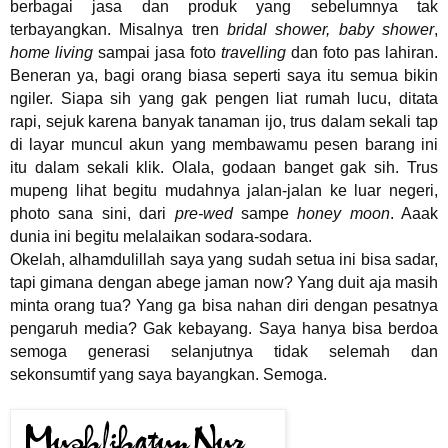
berbagai jasa dan produk yang sebelumnya tak
terbayangkan. Misalnya tren
bridal shower, baby shower
,
home living
sampai jasa foto
travelling
dan foto pas lahiran.
Beneran ya, bagi orang biasa seperti saya itu semua bikin
ngiler. Siapa sih yang gak pengen liat rumah lucu, ditata
rapi, sejuk karena banyak tanaman ijo, trus dalam sekali tap
di layar muncul akun yang membawamu pesen barang ini
itu dalam sekali klik. Olala, godaan banget gak sih. Trus
mupeng lihat begitu mudahnya jalan-jalan ke luar negeri,
photo sana sini, dari
pre-wed
sampe
honey moon
. Aaak
dunia ini begitu melalaikan sodara-sodara.
Okelah, alhamdulillah saya yang sudah setua ini bisa sadar,
tapi gimana dengan abege jaman now? Yang duit aja masih
minta orang tua? Yang ga bisa nahan diri dengan pesatnya
pengaruh media? Gak kebayang. Saya hanya bisa berdoa
semoga generasi selanjutnya tidak selemah dan
sekonsumtif yang saya bayangkan. Semoga.