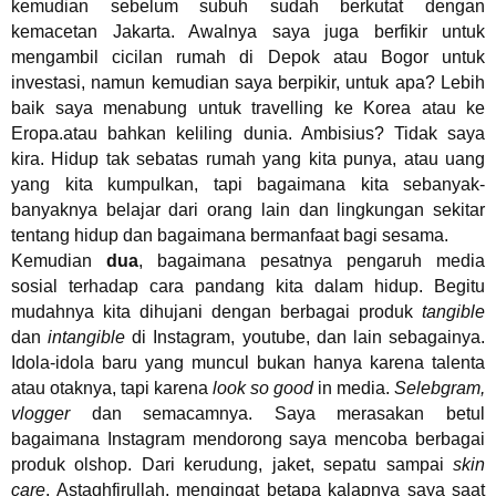
kemudian sebelum subuh sudah berkutat dengan
kemacetan Jakarta. Awalnya saya juga berfikir untuk
mengambil cicilan rumah di Depok atau Bogor untuk
investasi, namun kemudian saya berpikir, untuk apa? Lebih
baik saya menabung untuk travelling ke Korea atau ke
Eropa.atau bahkan keliling dunia. Ambisius? Tidak saya
kira. Hidup tak sebatas rumah yang kita punya, atau uang
yang kita kumpulkan, tapi bagaimana kita sebanyak-
banyaknya belajar dari orang lain dan lingkungan sekitar
tentang hidup dan bagaimana bermanfaat bagi sesama.
Kemudian
dua
, bagaimana pesatnya pengaruh media
sosial terhadap cara pandang kita dalam hidup. Begitu
mudahnya kita dihujani dengan berbagai produk
tangible
dan
intangible
di Instagram, youtube, dan lain sebagainya.
Idola-idola baru yang muncul bukan hanya karena talenta
atau otaknya, tapi karena
look so good
in media.
Selebgram,
vlogger
dan semacamnya. Saya merasakan betul
bagaimana Instagram mendorong saya mencoba berbagai
produk olshop. Dari kerudung, jaket, sepatu sampai
skin
care
. Astaghfirullah, mengingat betapa kalapnya saya saat