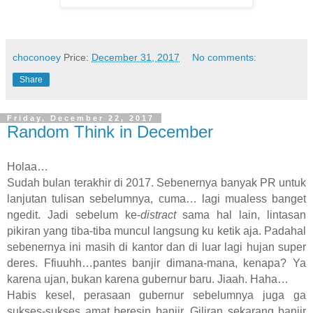
choconoey
Price:
December 31, 2017
No comments:
Share
Friday, December 22, 2017
Random Think in December
Holaa…
Sudah bulan terakhir di 2017. Sebenernya banyak PR untuk
lanjutan tulisan sebelumnya, cuma… lagi mualess banget
ngedit. Jadi sebelum ke-
distract
sama hal lain, lintasan
pikiran yang tiba-tiba muncul langsung ku ketik aja. Padahal
sebenernya ini masih di kantor dan di luar lagi hujan super
deres. Ffiuuhh…pantes banjir dimana-mana, kenapa? Ya
karena ujan, bukan karena gubernur baru. Jiaah. Haha…
Habis kesel, perasaan gubernur sebelumnya juga ga
sukses-sukses amat beresin banjir. Giliran sekarang banjir