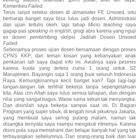
Kemenkeu
Failed
.
Terus lanjut seleksi dosen di almamater FE Unsoed, ortu
berharap banget saya bisa lulus jadi dosen. Administrasi
dan ujian tertulis okeh, tapi tahap
Micro teaching
saya
gagap pas
speaking in english
, grogi abis karena yang nguji
ex dosen pembimbing skripsi. Jadilah Dosen Unsoed
Failed
.
Sebenarnya proses ujian dosen bersamaan dengan proses
CPNS KKP, dari teman kosan yang kebanyakan anak
perikanan lah saya dapat info ini. Awalnya saya pesimis
karena kuota yang tertera cuma 1 orang untuk S2
Manajemen. Bayangin saja 1 orang buat seluruh Indonesia
Raya. Kemungkinannya kecil banget kan? Tapi lagi-lagi
tangan-tangan tak terlihat bekerja tanpa sepengetahuan
kita. Atas izin Allah saya lulus semua tahapan, dan dengan
nilai yang sangat bagus. Waow sama sekali tak menyangka.
Dan disinilah saya bekerja sampai saat ini. Di Bagian
Program yang super sibuk, di tengah hiruk pikuknya Jakarta,
yang membuat saya sering pulang malam, namun tak
disangka ternyata saya mampu mengikuti ritmenya. Karena
disini pula saya memahami dan belajar banyak hal yang tak
terbayangkan sebelumnya. Dari orang-orang baik dan luar