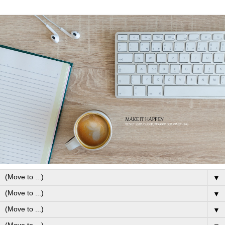
▼
▼
▼