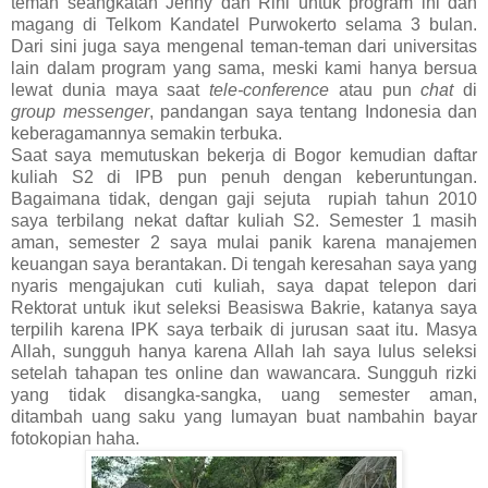
teman seangkatan Jenny dan Rini untuk program ini dan
magang di Telkom Kandatel Purwokerto selama 3 bulan.
Dari sini juga saya mengenal teman-teman dari universitas
lain dalam program yang sama, meski kami hanya bersua
lewat dunia maya saat
tele-conference
atau pun
chat
di
group messenger
, pandangan saya tentang Indonesia dan
keberagamannya semakin terbuka.
Saat saya memutuskan bekerja di Bogor kemudian daftar
kuliah S2 di IPB pun penuh dengan keberuntungan.
Bagaimana tidak, dengan gaji sejuta
rupiah tahun 2010
saya terbilang nekat daftar kuliah S2. Semester 1 masih
aman, semester 2 saya mulai panik karena manajemen
keuangan saya berantakan. Di tengah keresahan saya yang
nyaris mengajukan cuti kuliah, saya dapat telepon dari
Rektorat untuk ikut seleksi Beasiswa Bakrie, katanya saya
terpilih karena IPK saya terbaik di jurusan saat itu. Masya
Allah, sungguh hanya karena Allah lah saya lulus seleksi
setelah tahapan tes online dan wawancara. Sungguh rizki
yang tidak disangka-sangka, uang semester aman,
ditambah uang saku yang lumayan buat nambahin bayar
fotokopian haha.