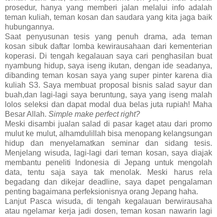
prosedur, hanya yang memberi jalan melalui info adalah
teman kuliah, teman kosan dan saudara yang kita jaga baik
hubungannya.
Saat penyusunan tesis yang penuh drama, ada teman
kosan sibuk daftar lomba kewirausahaan dari kementerian
koperasi. Di tengah kegalauan saya cari penghasilan buat
nyambung hidup, saya iseng ikutan, dengan ide seadanya,
dibanding teman kosan saya yang super pinter karena dia
kuliah S3. Saya membuat proposal bisnis salad sayur dan
buah,dan lagi-lagi saya beruntung, saya yang iseng malah
lolos seleksi dan dapat modal dua belas juta rupiah! Maha
Besar Allah.
Simple make perfect right?
Meski disambi jualan salad di pasar kaget atau dari promo
mulut ke mulut, alhamdulillah bisa menopang kelangsungan
hidup dan menyelamatkan seminar dan sidang tesis.
Menjelang wisuda, lagi-lagi dari teman kosan, saya diajak
membantu peneliti Indonesia di Jepang untuk mengolah
data, tentu saja saya tak menolak. Meski harus rela
begadang dan dikejar deadline, saya dapet pengalaman
penting bagaimana perfeksionisnya orang Jepang haha.
Lanjut Pasca wisuda, di tengah kegalauan berwirausaha
atau ngelamar kerja jadi dosen, teman kosan nawarin lagi