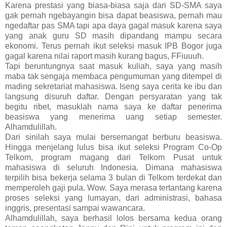
Karena prestasi yang biasa-biasa saja dari SD-SMA saya
gak pernah ngebayangin bisa dapat beasiswa, pernah mau
ngedaftar pas SMA tapi apa daya gagal masuk karena saya
yang anak guru SD masih dipandang mampu secara
ekonomi. Terus pernah ikut seleksi masuk IPB Bogor juga
gagal karena nilai raport masih kurang bagus, FFiuuuh.
Tapi beruntungnya saat masuk kuliah, saya yang masih
maba tak sengaja membaca pengumuman yang ditempel di
mading sekretariat mahasiswa. Iseng saya cerita ke ibu dan
langsung disuruh daftar. Dengan persyaratan yang tak
begitu ribet, masuklah nama saya ke daftar penerima
beasiswa yang menerima uang setiap semester.
Alhamdulillah.
Dari sinilah saya mulai bersemangat berburu beasiswa.
Hingga menjelang lulus bisa ikut seleksi Program Co-Op
Telkom, program magang dari Telkom Pusat untuk
mahasiswa di seluruh Indonesia. Dimana mahasiswa
terpilih bisa bekerja selama 3 bulan di Telkom terdekat dan
memperoleh gaji pula. Wow. Saya merasa tertantang karena
proses seleksi yang lumayan, dari administrasi, bahasa
inggris, presentasi sampai wawancara.
Alhamdulillah, saya berhasil lolos bersama kedua orang