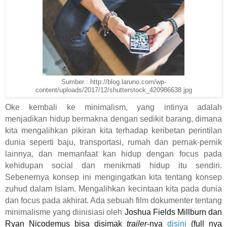
Sumber : http://blog.laruno.com/wp-
content/uploads/2017/12/shutterstock_420986638.jpg
Oke kembali ke minimalism, yang intinya adalah
menjadikan hidup bermakna dengan sedikit barang, dimana
kita mengalihkan pikiran kita terhadap keribetan perintilan
dunia seperti baju, transportasi, rumah dan pernak-pernik
lainnya, dan memanfaat kan hidup dengan focus pada
kehidupan social dan menikmati hidup itu sendiri.
Sebenernya konsep ini mengingatkan kita tentang konsep
zuhud dalam Islam. Mengalihkan kecintaan kita pada dunia
dan focus pada akhirat. Ada sebuah film dokumenter tentang
minimalisme yang diinisiasi oleh
Joshua Fields Millburn dan
Ryan Nicodemus bisa disimak
trailer
-nya
disini
(full nya