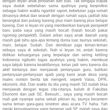
dengan Ieyan anak pindahan dari Bali. Tak sengaja Bapak
saya duduk sebelahan sama ayahnya yang berprofesi
sebagai hakim waktu ngambil raport, kebetulan juga rumah
dinasnya dekat dan searah dengan rumah saya, jadilah kita
berangkat dan pulang bareng plus main bareng plus belajar
bareng. Dan si Ieyan ini yang memberikan banyak perspektif
baru pada saya yang masih bocah (halah bocah pakai
ngomog perspektif). Dalam artian saya anak daerah yang
masih gak tahu apa-apa tentang dunia luar, taunya sekolah,
main, belajar. Sudah. Dan demikian juga teman-teman
sebaya saya di sekolah. Nah si Ieyan ini, entah karena
didikan keluarganya yang terpelajar dan sering keliling
Indonesia ngikutin tugas ayahnya yang hakim, membuat
saya takjub karena keaktifannya. kelas jadi seru karena dia
aktif bertanya dan menjawab pertanyaan guru, bahkan
pertanyaan-pertanyaan ajaib yang kami anak desa yang
males nonton berita tak mengerti, seperti Valas, DPR,
ekonomi, dsb. Dan waktu itu dia yang masih SD sudah bisa
menjawab dengan tegas cita-citanya, kuliah di Fakultas
Ekonomi dan jadi SE. Beeuuh... saya yang masih bocah
mah gak nyampe sama sekali pikiran itu, taunya berantem
sama teman gara-gara sinetron atau acara TV haha. Yah
meski kenyataannya yang beneran jadi SE malah saya dan