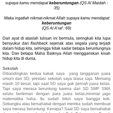
supaya kamu mendapat
keberuntungan
(QS Al Maidah :
35)
Maka ingatlah nikmat-nikmat Allah supaya kamu mendapat
keberuntungan
(QS Al A’raf : 69)
Dari ayat di ataslah tulisan ini bermula, seringkali kita lupa
bersyukur dan
flashback
sejenak atas segala yang terjadi
dalam hidup kita, sehingga tidak sadar betapa beruntungnya
kita. Dan betapa Maha Baiknya Allah menggariskan kisah
hidup kita di dunia.
Sekolah
Dibandingkan kedua kakak saya
yang langganan juara
umum dari SD, prestasi sekolah saya biasa saja. Memang
masih 10 besar, tapi saat SD saya gak pernah juara kelas.
Tapi saya merasa beruntung karena dari SD SMP SMA
selalu berteman dengan para juara kelas,minimal jago
matematika haha. Itu sudah bikin saya bangga kok.
Sebangku atau bersahabat dengan mereka sudah membuat
saya merasa beruntung. Kenapa? Saat SD saya bersahabat