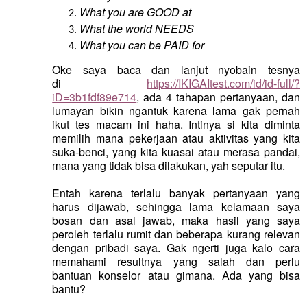
What you are GOOD at
What the world NEEDS
What you can be PAID for
Oke saya baca dan lanjut nyobain tesnya
di
https://IKIGAItest.com/id/id-full/?
iD=3b1fdf89e714
, ada 4 tahapan pertanyaan, dan
lumayan bikin ngantuk karena lama gak pernah
ikut tes macam ini haha. Intinya si kita diminta
memilih mana pekerjaan atau aktivitas yang kita
suka-benci, yang kita kuasai atau merasa pandai,
mana yang tidak bisa dilakukan, yah seputar itu.
Entah karena terlalu banyak pertanyaan yang
harus dijawab, sehingga lama kelamaan saya
bosan dan asal jawab, maka hasil yang saya
peroleh terlalu rumit dan beberapa kurang relevan
dengan pribadi saya. Gak ngerti juga kalo cara
memahami resultnya yang salah dan perlu
bantuan konselor atau gimana. Ada yang bisa
bantu?