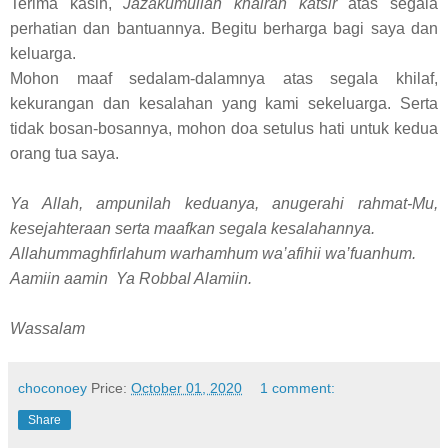
Terima kasih,
Jazakumullah khairan katsir
atas segala
perhatian dan bantuannya. Begitu berharga bagi saya dan
keluarga.
Mohon maaf sedalam-dalamnya atas segala khilaf,
kekurangan dan kesalahan yang kami sekeluarga. Serta
tidak bosan-bosannya, mohon doa setulus hati untuk kedua
orang tua saya.
Ya Allah, ampunilah keduanya, anugerahi rahmat-Mu,
kesejahteraan serta maafkan segala kesalahannya.
Allahummaghfirlahum warhamhum wa’afihii wa’fuanhum.
Aamiin aamin Ya Robbal Alamiin.
Wassalam
choconoey
Price:
October 01, 2020
1 comment:
Share