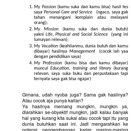
My Passion
(kamu suka dan kamu bisa) hasil tes
saya
Personal Care and Service
(ngaco, saya gak
tahan menangani komplain atau melayani
orang);
My Mission
(kamu suka dan dunia butuh)
yakni
Life, Physical and Social Science
(yang ini
lumayan relevan);
My Vocation
(keahlianmu, dunia butuh dan kamu
dibayar) hasilnya
Management
(cocok lah yaa
dengan pendidikan saya)
My Profession
(kamu bisa dan kamu dibayar)
muncul
Education, training and library
(kurang
relevan, saya suka buku dan perpustakaan tapi
ternyata saya gak bisa ngajar)
Gimana, udah nyoba juga? Sama gak hasilnya?
Atau cocok aja punya kalian?
Ya hasilnya memang mungkin, mungkin ya,
diarahkan se-obyektif mungkin, jadi kalau banyak
hal yang kurang kita sukai atau cocok tapi itu yang
dunia butuhkan saat ini. Jadi mengarahkan ke
potensi pengembangan karier masing-masing