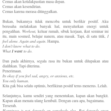
Cemas akan ketidakpastian masa depan.
Cemas akan kesendirian.
Cemas karena merasa ditinggalkan.
Bukan, bukannya tidak mencoba untuk berfikir positif. Aku
berusaha melakukan banyak hal, menyalurkan energi untuk
pengalihan.
Workout,
keluar rumah, sibuk kerjaan, ikut seminar ini
itu, main sosmed, belajar nanem, atau masak. Tapi, di satu titik,
I
feel alone. Again and again
. Hampa.
I don’t know what to do.
What
I want
to do.
Dan pada akhirnya, segala rasa itu bukan untuk dilupakan atau
dialihkan. Tapi diterima.
Penerimaan.
Its okay if you feel sad, angry, or anxious, etc.
You only human.
Kita gak bisa selalu optimis, berfikiran positif terus menerus. Lelah.
Selanjutnya, kamu sendiri yang menentukan, kapan akan bangkit.
Kapan akan menata ulang kembali. Dengan cara apa, bagaimana.
Terserah.
Happiness is not depends on somebody else. But depends upon