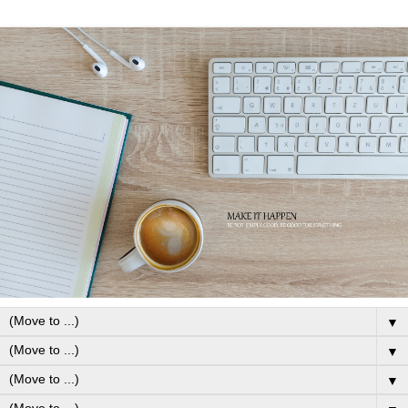
▼
▼
▼