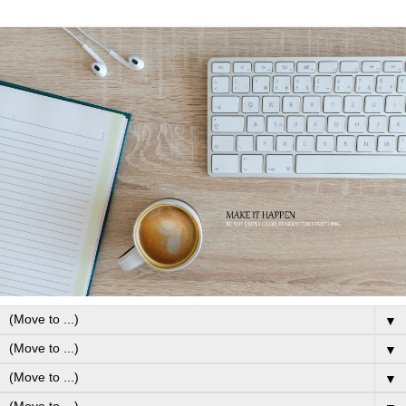
▼
▼
▼