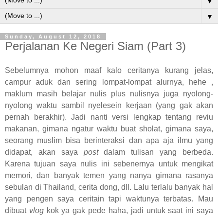
▼
▼
Sunday, August 12, 2018
Perjalanan Ke Negeri Siam (Part 3)
Sebelumnya mohon maaf kalo ceritanya kurang jelas,
campur aduk dan sering lompat-lompat alurnya, hehe ,
maklum masih belajar nulis plus nulisnya juga nyolong-
nyolong waktu sambil nyelesein kerjaan (yang gak akan
pernah berakhir). Jadi nanti versi lengkap tentang reviu
makanan, gimana ngatur waktu buat sholat, gimana saya,
seorang muslim bisa berinteraksi dan apa aja ilmu yang
didapat, akan saya
post
dalam tulisan yang berbeda.
Karena tujuan saya nulis ini sebenernya untuk mengikat
memori, dan banyak temen yang nanya gimana rasanya
sebulan di Thailand, cerita dong, dll. Lalu terlalu banyak hal
yang pengen saya ceritain tapi waktunya terbatas. Mau
dibuat
vlog
kok ya gak pede haha, jadi untuk saat ini saya