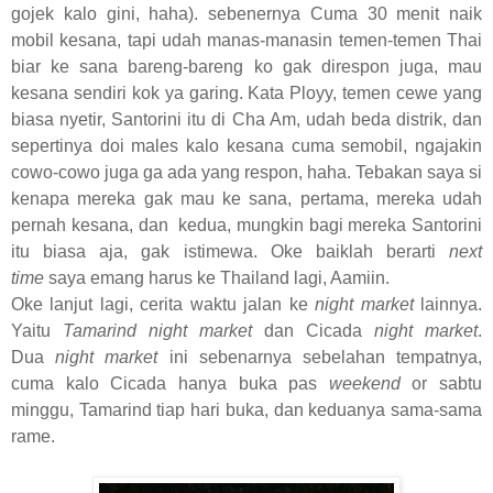
gojek kalo gini, haha). sebenernya Cuma 30 menit naik
mobil kesana, tapi udah manas-manasin temen-temen Thai
biar ke sana bareng-bareng ko gak direspon juga, mau
kesana sendiri kok ya garing. Kata Ployy, temen cewe yang
biasa nyetir, Santorini itu di Cha Am, udah beda distrik, dan
sepertinya doi males kalo kesana cuma semobil, ngajakin
cowo-cowo juga ga ada yang respon, haha. Tebakan saya si
kenapa mereka gak mau ke sana, pertama, mereka udah
pernah kesana, dan kedua, mungkin bagi mereka Santorini
itu biasa aja, gak istimewa. Oke baiklah berarti
next
time
saya emang harus ke Thailand lagi, Aamiin.
Oke lanjut lagi, cerita waktu jalan ke
night market
lainnya.
Yaitu
Tamarind night market
dan Cicada
night market
.
Dua
night market
ini sebenarnya sebelahan tempatnya,
cuma kalo Cicada hanya buka pas
weekend
or sabtu
minggu, Tamarind tiap hari buka, dan keduanya sama-sama
rame.