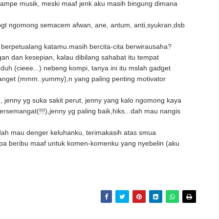
 sampe musik, meski maaf jenk aku masih bingung dimana
bgt ngomong semacem afwan, ane, antum, anti,syukran,dsb
berpetualang katamu.masih bercita-cita berwirausaha?
gan dan kesepian, kalau dibilang sahabat itu tempat
duh (cieee...) nebeng kompi, tanya ini itu mslah gadget
 anget (mmm..yummy),n yang paling penting motivator
jenny yg suka sakit perut, jenny yang kalo ngomong kaya
 bersemangat(!!!),jenny yg paling baik,hiks...dah mau nangis
n dah mau denger keluhanku, terimakasih atas smua
 lupa beribu maaf untuk komen-komenku yang nyebelin (aku