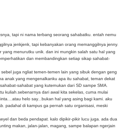
enisnya, tapi ni nama terbang seorang sahabatku. entah nemu
gilnya jenkjenk, tapi kebanyakan orang memanggilnya jenny.
r yang menurutku unik. dan ini mungkin salah satu hal yang
emperhatikan dan membandingkan setiap sikap sahabat-
sebel juga ngliat temen-temen lain yang sibuk dengan geng
a anak yang mengenalkanku apa itu sahabat, teman dekat
ari sahabat-sahabat yang kutemukan dari SD sampe SMA.
u kuliah.sebenarnya dari awal kita sekelas, cuma mulai
ta....atau helo say...bukan hal yang asing bagi kami. aku
b. padahal di kampus ga pernah satu organisasi, meski
yel dan beda pendapat. kalo dipikir-pikir lucu juga. ada dua
unting makan, jalan-jalan, magang, sampe balapan ngerjain