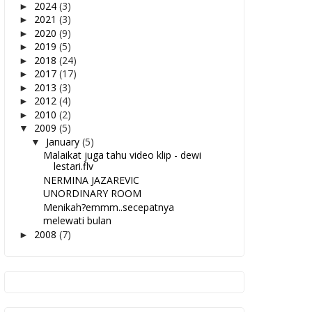
2024
(3)
►
2021
(3)
►
2020
(9)
►
2019
(5)
►
2018
(24)
►
2017
(17)
►
2013
(3)
►
2012
(4)
►
2010
(2)
►
2009
(5)
▼
January
(5)
▼
Malaikat juga tahu video klip - dewi
lestari.flv
NERMINA JAZAREVIC
UNORDINARY ROOM
Menikah?emmm..secepatnya
melewati bulan
2008
(7)
►