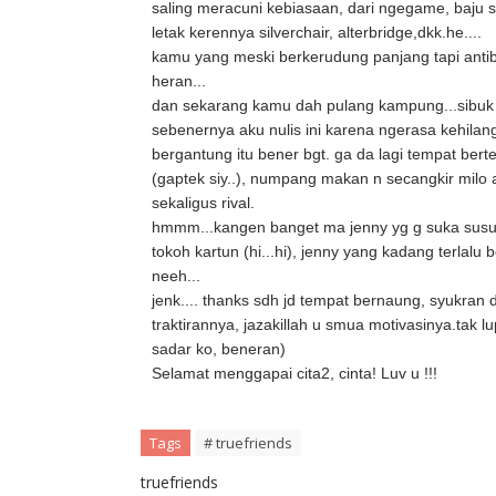
saling meracuni kebiasaan, dari ngegame, baju
letak kerennya silverchair, alterbridge,dkk.he....
kamu yang meski berkerudung panjang tapi anti
heran...
dan sekarang kamu dah pulang kampung...sibuk 
sebenernya aku nulis ini karena ngerasa kehilan
bergantung itu bener bgt. ga da lagi tempat berte
(gaptek siy..), numpang makan n secangkir milo
sekaligus rival.
hmmm...kangen banget ma jenny yg g suka susu, 
tokoh kartun (hi...hi), jenny yang kadang terlalu
neeh...
jenk.... thanks sdh jd tempat bernaung, syukra
traktirannya, jazakillah u smua motivasinya.tak
sadar ko, beneran)
Selamat menggapai cita2, cinta! Luv u !!!
Tags
# truefriends
truefriends