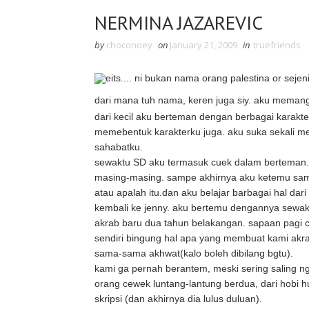
NERMINA JAZAREVIC
by
choconoey
on
January 21, 2009
in
truefriends
eits.... ni bukan nama orang palestina or sej
dari mana tuh nama, keren juga siy. aku memang
dari kecil aku berteman dengan berbagai karakte
memebentuk karakterku juga. aku suka sekali m
sahabatku.
sewaktu SD aku termasuk cuek dalam berteman. 
masing-masing. sampe akhirnya aku ketemu sam
atau apalah itu.dan aku belajar barbagai hal d
kembali ke jenny. aku bertemu dengannya sewakt
akrab baru dua tahun belakangan. sapaan pagi cin
sendiri bingung hal apa yang membuat kami akra
sama-sama akhwat(kalo boleh dibilang bgtu).
kami ga pernah berantem, meski sering saling nge
orang cewek luntang-lantung berdua, dari hobi h
skripsi (dan akhirnya dia lulus duluan).