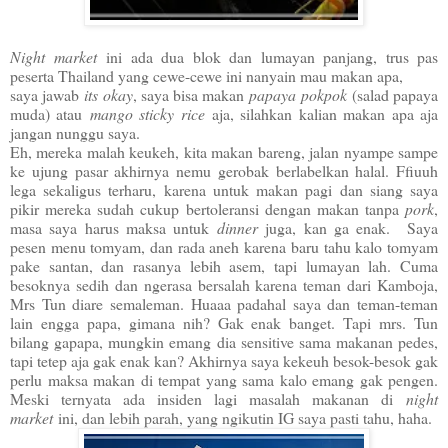
Night market
ini ada dua blok dan lumayan panjang, trus pas
peserta Thailand yang cewe-cewe ini nanyain mau makan apa,
saya jawab
its okay
, saya bisa makan
papaya pokpok
(salad papaya
muda) atau
mango sticky rice
aja, silahkan kalian makan apa aja
jangan nunggu saya.
Eh, mereka malah keukeh, kita makan bareng, jalan nyampe sampe
ke ujung pasar akhirnya nemu gerobak berlabelkan halal. Ffiuuh
lega sekaligus terharu, karena untuk makan pagi dan siang saya
pikir mereka sudah cukup bertoleransi dengan makan tanpa
pork
,
masa saya harus maksa untuk
dinner
juga, kan ga enak. Saya
pesen menu tomyam, dan rada aneh karena baru tahu kalo tomyam
pake santan, dan rasanya lebih asem, tapi lumayan lah. Cuma
besoknya sedih dan ngerasa bersalah karena teman dari Kamboja,
Mrs Tun diare semaleman. Huaaa padahal saya dan teman-teman
lain engga papa, gimana nih? Gak enak banget. Tapi mrs. Tun
bilang gapapa, mungkin emang dia sensitive sama makanan pedes,
tapi tetep aja gak enak kan? Akhirnya saya kekeuh besok-besok gak
perlu maksa makan di tempat yang sama kalo emang gak pengen.
Meski ternyata ada insiden lagi masalah makanan di
night
market
ini, dan lebih parah, yang ngikutin IG saya pasti tahu, haha.