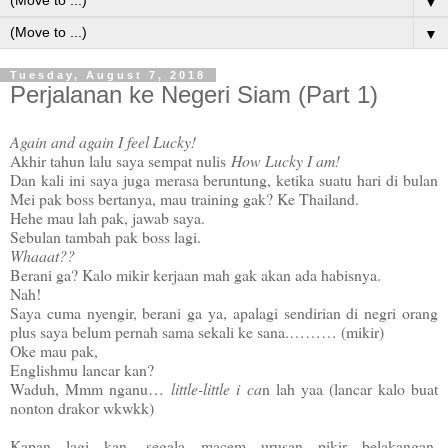
▼
▼
Tuesday, August 7, 2018
Perjalanan ke Negeri Siam (Part 1)
Again and again I feel Lucky!
Akhir tahun lalu saya sempat nulis
How Lucky I am!
Dan kali ini saya juga merasa beruntung, ketika suatu hari di bulan
Mei pak boss bertanya, mau training gak? Ke Thailand.
Hehe mau lah pak, jawab saya.
Sebulan tambah pak boss lagi.
Whaaat??
Berani ga? Kalo mikir kerjaan mah gak akan ada habisnya.
Nah!
Saya cuma nyengir, berani ga ya, apalagi sendirian di negri orang
plus saya belum pernah sama sekali ke sana.……… (mikir)
Oke mau pak,
Englishmu lancar kan?
Waduh, Mmm nganu…
little-little i ca
n lah yaa (lancar kalo buat
nonton drakor wkwkk)
Kapan lagi kan, segala macem urusan pikir belakangan,