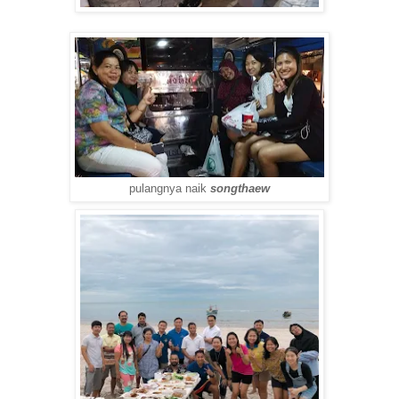
pulangnya naik
songthaew