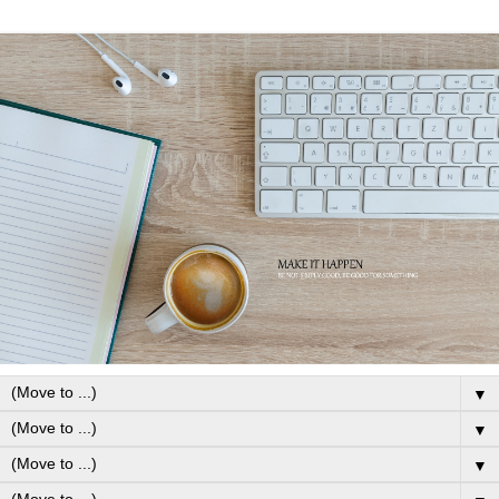
▼
▼
▼