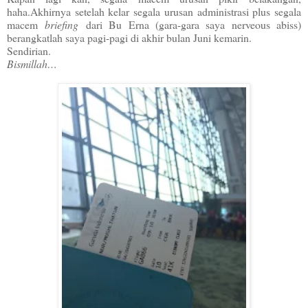
haha.Akhirnya setelah kelar segala urusan administrasi plus segala
macem
briefing
dari Bu Erna (gara-gara saya nerveous abiss)
berangkatlah saya pagi-pagi di akhir bulan Juni kemarin.
Sendirian.
Bismillah…