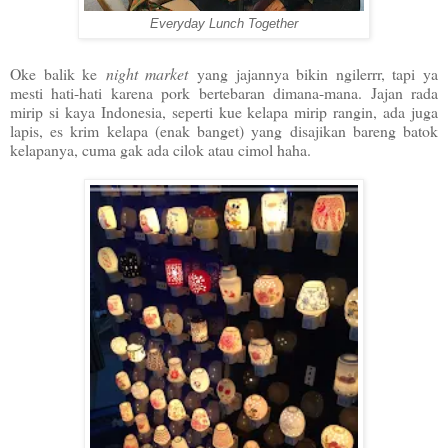
Everyday Lunch Together
Oke balik ke
night market
yang jajannya bikin ngilerrr, tapi ya
mesti hati-hati karena pork bertebaran dimana-mana. Jajan rada
mirip si kaya Indonesia, seperti kue kelapa mirip rangin, ada juga
lapis, es krim kelapa (enak banget) yang disajikan bareng batok
kelapanya, cuma gak ada cilok atau cimol haha.