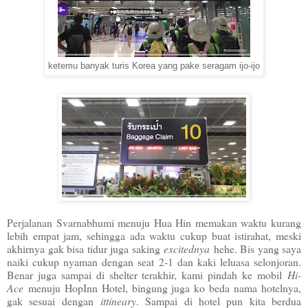
ketemu banyak turis Korea yang pake seragam ijo-ijo
Perjalanan Svarnabhumi menuju Hua Hin memakan waktu kurang
lebih empat jam, sehingga ada waktu cukup buat istirahat, meski
akhirnya gak bisa tidur juga saking
excitednya
hehe. Bis yang saya
naiki cukup nyaman dengan seat 2-1 dan kaki leluasa selonjoran.
Benar juga sampai di shelter terakhir, kami pindah ke mobil
Hi-
Ace
menuju HopInn Hotel, bingung juga ko beda nama hotelnya,
gak sesuai dengan
ittineary
. Sampai di hotel pun kita berdua