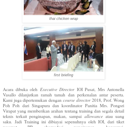
thai chicken wrap
first briefing
Acara dibuka oleh
Executive Director
IOI Pusat, Mrs Antonella
Vasallo dilanjutkan ramah tamah dan perkenalan antar peserta.
Kami juga dipertemukan dengan
course director
2018, Prof. Wong
Poh Poh dari Singapura dan koordinator Panitia Mrs. Pongsri
Virapat yang memberikan arahan tentang training dan segala detail
teknis terkait penginapan, makan, sampai
allowance
atau uang
saku
.
Jadi Training ini dibiayai sepenuhnya oleh IOI, dari tiket
pesawat PP, akomodasi penginapan, konsumsi,