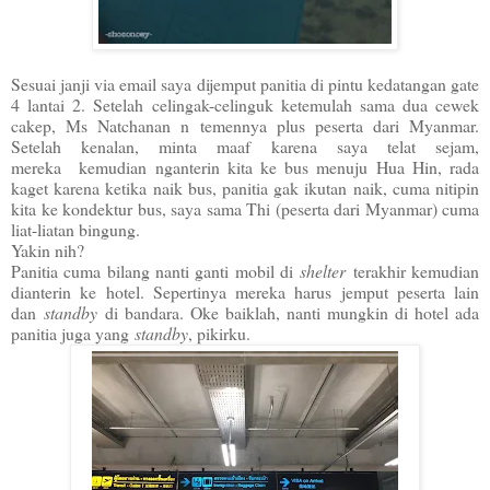
Sesuai janji via email saya dijemput panitia di pintu kedatangan gate
4 lantai 2. Setelah celingak-celinguk ketemulah sama dua cewek
cakep, Ms Natchanan n temennya plus peserta dari Myanmar.
Setelah kenalan, minta maaf karena saya telat sejam,
mereka kemudian nganterin kita ke bus menuju Hua Hin, rada
kaget karena ketika naik bus, panitia gak ikutan naik, cuma nitipin
kita ke kondektur bus, saya sama Thi (peserta dari Myanmar) cuma
liat-liatan bingung.
Yakin nih?
Panitia cuma bilang nanti ganti mobil di
shelter
terakhir kemudian
dianterin ke hotel. Sepertinya mereka harus jemput peserta lain
dan
standby
di bandara. Oke baiklah, nanti mungkin di hotel ada
panitia juga yang
standby
, pikirku.