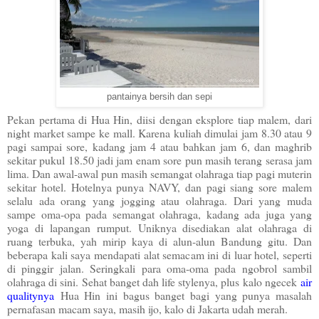
pantainya bersih dan sepi
Pekan pertama di Hua Hin, diisi dengan eksplore tiap malem, dari
night market sampe ke mall. Karena kuliah dimulai jam 8.30 atau 9
pagi sampai sore, kadang jam 4 atau bahkan jam 6, dan maghrib
sekitar pukul 18.50 jadi jam enam sore pun masih terang serasa jam
lima. Dan awal-awal pun masih semangat olahraga tiap pagi muterin
sekitar hotel. Hotelnya punya NAVY, dan pagi siang sore malem
selalu ada orang yang jogging atau olahraga. Dari yang muda
sampe oma-opa pada semangat olahraga, kadang ada juga yang
yoga di lapangan rumput. Uniknya disediakan alat olahraga di
ruang terbuka, yah mirip kaya di alun-alun Bandung gitu. Dan
beberapa kali saya mendapati alat semacam ini di luar hotel, seperti
di pinggir jalan. Seringkali para oma-oma pada ngobrol sambil
olahraga di sini. Sehat banget dah life stylenya, plus kalo ngecek
air
qualitynya
Hua Hin ini bagus banget bagi yang punya masalah
pernafasan macam saya, masih ijo, kalo di Jakarta udah merah.