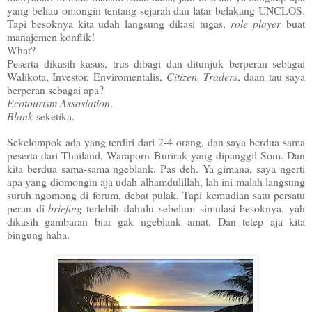
yang beliau omongin tentang sejarah dan latar belakang UNCLOS.
Tapi besoknya kita udah langsung dikasi tugas,
role player
buat
manajemen konflik!
What?
Peserta dikasih kasus, trus dibagi dan ditunjuk berperan sebagai
Walikota, Investor, Enviromentalis,
Citizen, Traders
, daan tau saya
berperan sebagai apa?
Ecotourism Assosiation
.
Blank
seketika.
Sekelompok ada yang terdiri dari 2-4 orang, dan saya berdua sama
peserta dari Thailand, Waraporn Burirak yang dipanggil Som. Dan
kita berdua sama-sama ngeblank. Pas deh. Ya gimana, saya ngerti
apa yang diomongin aja udah alhamdulillah, lah ini malah langsung
suruh ngomong di forum, debat pulak. Tapi kemudian satu persatu
peran di-
briefing
terlebih dahulu sebelum simulasi besoknya, yah
dikasih gambaran biar gak ngeblank amat. Dan tetep aja kita
bingung haha.