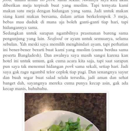
diberikan meja terpisah buat yang muslim. Tapi ternyata kami
makan satu meja dengan hidangan yang sama. Jadi untuk makan
siang kami makan bersama, dalam artian berkelompok 3 meja,
bebas mau duduk di mana aja boleh ganti-ganti tiap hari, tapi
hidangannya sama.
Sedangkan untuk sarapan ngambilnya prasmanan bareng sama
pengunjung yang lain.
Seafood
or ayam untuk semuanya, selama
sebulan. Yah meski saya memilih menghindari ayam, tapi perhatian
ini bener-bener berarti buat kami yang muslim (cuma berdua sama
peserta Bangladesh). Dan awalnya saya masih sangsi karena kan
hotel ini untuk umum, gak cuma acara kita saja, tapi saat sarapan
pun saya tak menemui hidangan
pork
sama sekali, setiap hari. Jadi
saya gak ragu ngambil telor ceplok tiap pagi. Dan senangnya sayur
dan buah segar buat salad selalu tersedia, jadi aman dan sehat
banget dah, sayangnya mereka cuma punya kecap asin, gak ada
kecap manis, huhuhuhu.