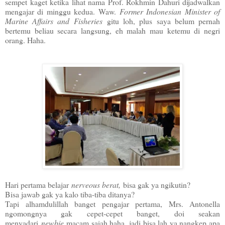
sempet kaget ketika lihat nama Prof. Rokhmin Dahuri dijadwalkan
mengajar di minggu kedua. Waw.
Former Indonesian Minister of
Marine Affairs and Fisheries
gitu loh, plus saya belum pernah
bertemu beliau secara langsung, eh malah mau ketemu di negri
orang. Haha.
Hari pertama belajar
nerveous berat,
bisa gak ya ngikutin?
Bisa jawab gak ya kalo tiba-tiba ditanya?
Tapi alhamdulillah banget pengajar pertama, Mrs. Antonella
ngomongnya gak cepet-cepet banget, doi seakan
menyadari
newbie
macam saiah haha, jadi bisa lah ya nangkep apa