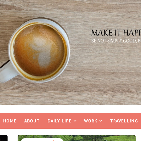
HOME
ABOUT
DAILY LIFE
WORK
TRAVELLING