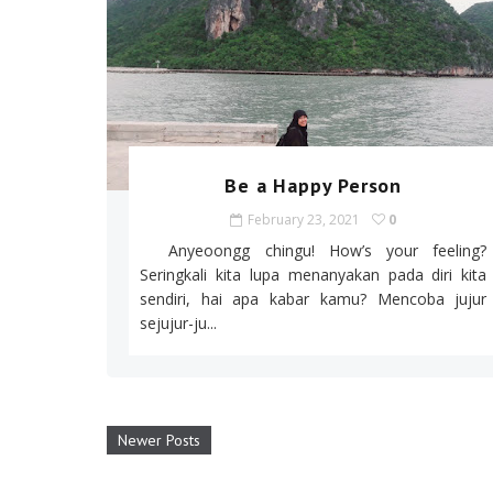
Be a Happy Person
February 23, 2021
0
Anyeoongg chingu! How’s your feeling?
Seringkali kita lupa menanyakan pada diri kita
sendiri, hai apa kabar kamu? Mencoba jujur
sejujur-ju...
Newer Posts