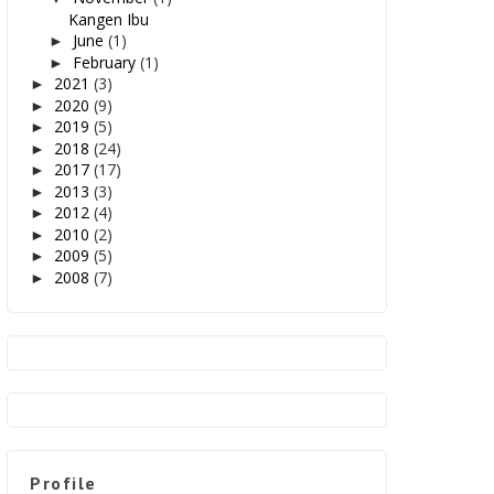
Kangen Ibu
June
(1)
►
February
(1)
►
2021
(3)
►
2020
(9)
►
2019
(5)
►
2018
(24)
►
2017
(17)
►
2013
(3)
►
2012
(4)
►
2010
(2)
►
2009
(5)
►
2008
(7)
►
Profile