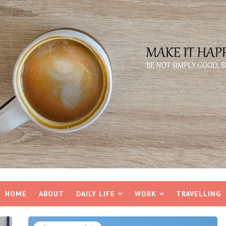
HOME
ABOUT
DAILY LIFE
WORK
TRAVELLING