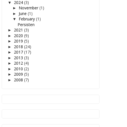
2024
(3)
▼
November
(1)
►
June
(1)
►
February
(1)
▼
Persisten
2021
(3)
►
2020
(9)
►
2019
(5)
►
2018
(24)
►
2017
(17)
►
2013
(3)
►
2012
(4)
►
2010
(2)
►
2009
(5)
►
2008
(7)
►