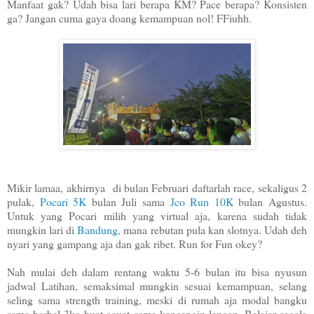
Manfaat gak? Udah bisa lari berapa KM? Pace berapa? Konsisten
ga? Jangan cuma gaya doang kemampuan nol! FFiuhh.
Mikir lamaa, akhirnya di bulan Februari daftarlah race, sekaligus 2
pulak,
Pocari 5K
bulan Juli sama
Jco Run 10K
bulan Agustus.
Untuk yang Pocari milih yang virtual aja, karena sudah tidak
mungkin lari di
Bandung
, mana rebutan pula kan slotnya. Udah deh
nyari yang gampang aja dan gak ribet. Run for Fun okey?
Nah mulai deh dalam rentang waktu 5-6 bulan itu bisa nyusun
jadwal Latihan, semaksimal mungkin sesuai kemampuan, selang
seling sama strength training, meski di rumah aja modal bangku
sama barbel 3kg buat squat sama kencengin lengan. Belajar segala