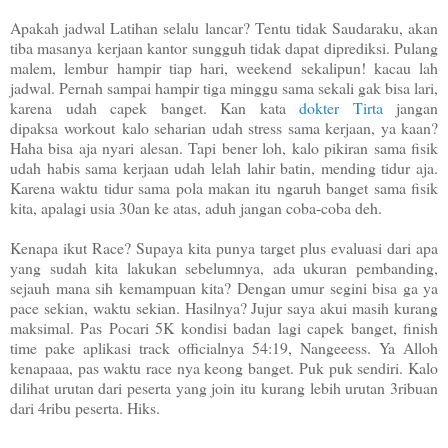
Apakah jadwal Latihan selalu lancar? Tentu tidak Saudaraku, akan
tiba masanya kerjaan kantor sungguh tidak dapat diprediksi. Pulang
malem, lembur hampir tiap hari, weekend sekalipun! kacau lah
jadwal. Pernah sampai hampir tiga minggu sama sekali gak bisa lari,
karena udah capek banget. Kan kata
dokter Tirta
jangan
dipaksa workout kalo seharian udah stress sama kerjaan, ya kaan?
Haha bisa aja nyari alesan. Tapi bener loh, kalo pikiran sama fisik
udah habis sama kerjaan udah lelah lahir batin, mending tidur aja.
Karena waktu tidur sama pola makan itu ngaruh banget sama fisik
kita, apalagi usia 30an ke atas, aduh jangan coba-coba deh.
Kenapa ikut Race? Supaya kita punya target plus evaluasi dari apa
yang sudah kita lakukan sebelumnya, ada ukuran pembanding,
sejauh mana sih kemampuan kita? Dengan umur segini bisa ga ya
pace sekian, waktu sekian. Hasilnya? Jujur saya akui masih kurang
maksimal. Pas Pocari 5K kondisi badan lagi capek banget, finish
time pake aplikasi track officialnya 54:19, Nangeeess. Ya Alloh
kenapaaa, pas waktu race nya keong banget. Puk puk sendiri. Kalo
dilihat urutan dari peserta yang join itu kurang lebih urutan 3ribuan
dari 4ribu peserta. Hiks.