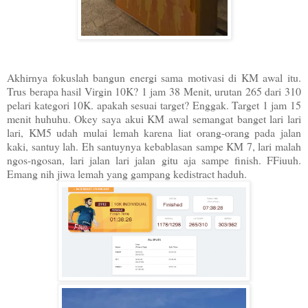
Akhirnya fokuslah bangun energi sama motivasi di KM awal itu.
Trus berapa hasil Virgin 10K? 1 jam 38 Menit, urutan 265 dari 310
pelari kategori 10K. apakah sesuai target? Enggak. Target 1 jam 15
menit huhuhu. Okey saya akui KM awal semangat banget lari lari
lari, KM5 udah mulai lemah karena liat orang-orang pada jalan
kaki, santuy lah. Eh santuynya kebablasan sampe KM 7, lari malah
ngos-ngosan, lari jalan lari jalan gitu aja sampe finish. FFiuuh.
Emang nih jiwa lemah yang gampang kedistract haduh.