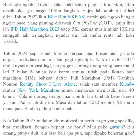
Berlangsunglah aktivitas jalan kaki setiap pagi, 1 km, 3km, 5km
masih oke, gas target 10ribu langkah. Enjoy lah tambah lari-lari
dikit. Tahun 2022 ikut
Blue Run KKP 5K
, meski gak ngoyo banget
ngejar pace, yang penting dibawah
Cut Of Time
(COT), lanjut ikut
lah
IPB Half Marathon 2023
tetep 5K, karena masih mikir 10K itu
sungguh tak terjangkau, nyadar diri lah mulai renta nih kaki
wkwkk.
Tahun 2024 sepi, entah karena kerjaan atau bosen atau ga ada
target, aktivitas cuman jalan pagi tipis-tipis. Nah di akhir 2024
mulai nyari motivasi lagi, liat progress orang-orang yang baru mulai
lari 3 bulan 6 bulan kok keren semua, udah pada ikutan half
marathon (HM) bahkan daftar Full Marathon (FM). Tambah
Nonton
Reality Show I Live Alone
, salah satu member
Kian84
ikutan
New York Marathon
untuk memorize memasuki usia 40
tahun. Gila nih orang-orang, mana outfit lari tambah keren-keren
ya kan. Panas lah diri ini. Masa dari tahun 2020 mentok 5K mulu
mana pace 9 udah paling banter haha.
Nah Tahun 2025 mulai mikir, motivasi itu perlu target yang spesifik,
biar terealisasi. Pengen Sepatu lari baru? Mau pake
garmin
? Elu
emang punya duit, elu bisa beli apa pun, tapi dipake beneran gak?