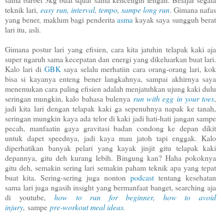
teknik lari,
easy run, interval, tempo, sampe long run
. Gimana nafas
yang bener, maklum bagi penderita
asma
kayak saya sungguh berat
lari itu, asli.
Gimana postur lari yang efisien, cara kita jatuhin telapak kaki aja
super ngaruh sama kecepatan dan energi yang dikeluarkan buat lari.
Kalo lari di
GBK
saya selalu merhatiin cara orang-orang lari, kok
bisa si kayanya enteng bener langkahnya, sampai akhirnya saya
menemukan cara paling efisien adalah menjatuhkan ujung kaki dulu
seringan mungkin, kalo bahasa bulenya
run with egg in your toes
,
jadi kita lari dengan telapak kaki ga sepenuhnya napak ke tanah,
seringan mungkin kaya ada telor di kaki jadi hati-hati jangan sampe
pecah, manfaatin gaya gravitasi badan condong ke depan dikit
untuk dapet speednya, jadi kaya mau jatoh tapi enggak. Kalo
diperhatikan banyak pelari yang kayak jinjit gitu telapak kaki
depannya, gitu deh kurang lebih. Bingung kan? Haha pokoknya
gitu deh, semakin sering lari semakin paham teknik apa yang tepat
buat kita. Sering-sering juga nonton
podcast
tentang kesehatan
sama lari juga ngasih insight yang bermanfaat banget, searching aja
di youtube,
how to run for beginner
,
how to avoid
injury
,
sampe
pre-workout meal ideas
.