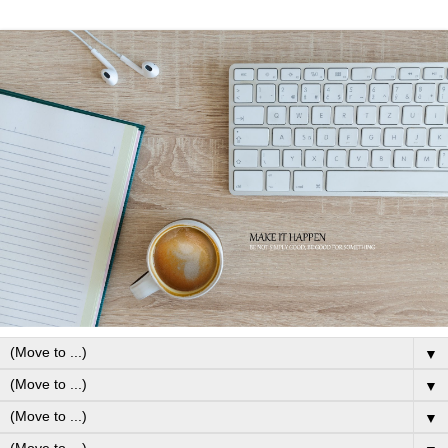
▼
▼
▼