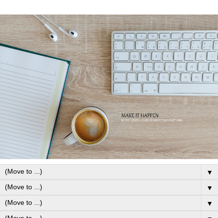
▼
▼
▼