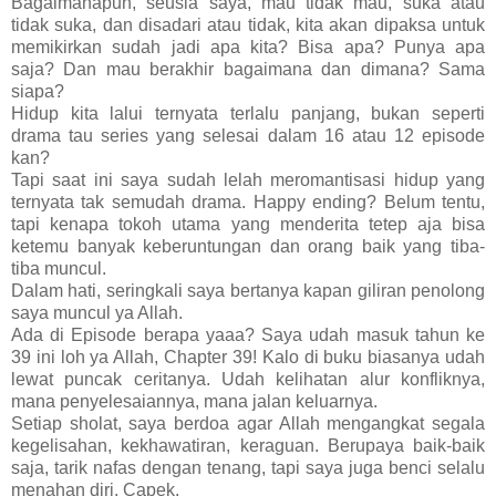
Bagaimanapun, seusia saya, mau tidak mau, suka atau
tidak suka, dan disadari atau tidak, kita akan dipaksa untuk
memikirkan sudah jadi apa kita? Bisa apa? Punya apa
saja? Dan mau berakhir bagaimana dan dimana? Sama
siapa?
Hidup kita lalui ternyata terlalu panjang, bukan seperti
drama tau series yang selesai dalam 16 atau 12 episode
kan?
Tapi saat ini saya sudah lelah meromantisasi hidup yang
ternyata tak semudah drama. Happy ending? Belum tentu,
tapi kenapa tokoh utama yang menderita tetep aja bisa
ketemu banyak keberuntungan dan orang baik yang tiba-
tiba muncul.
Dalam hati, seringkali saya bertanya kapan giliran penolong
saya muncul ya Allah.
Ada di Episode berapa yaaa? Saya udah masuk tahun ke
39 ini loh ya Allah, Chapter 39! Kalo di buku biasanya udah
lewat puncak ceritanya. Udah kelihatan alur konfliknya,
mana penyelesaiannya, mana jalan keluarnya.
Setiap sholat, saya berdoa agar Allah mengangkat segala
kegelisahan, kekhawatiran, keraguan. Berupaya baik-baik
saja, tarik nafas dengan tenang, tapi saya juga benci selalu
menahan diri. Capek.