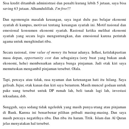
Sisa kredit ditambah administrasi dan penalti kurang lebih 5 jutaan, saya bisa
saving 63 jutaan. Alhamdulillah.
I’m free!!!
Dan ngomongin masalah keuangan, saya ingat dulu pas belajar ekonomi
syariah di kampus, motivasi tentang keuangan syariah ini. Motif rasional dan
emosional konsumen ekonomi syariah. Rasional ketika melihat ekonomi
syariah yang secara logis menguntungkan, dan emosional karena perintah
agama untuk menghindari riba.
Secara rasional,
time value of money
itu benar adanya. Inflasi, ketidakpastian
masa depan,
opportunity cost
dan sebagainya (sory buat yang bukan anak
ekonomi, hehe) membenarkan adanya bunga pinjaman. Jadi otak kiri saya
memutuskan mengambil pinjaman tersebut. Olala.
Tapi, percaya atau tidak, rasa nyaman dan ketenangan hati itu hilang. Saya
gelisah. Jujur, otak kanan dan kiri saya berantem. Masih muncul godaan untuk
pake uang tersebut untuk DP rumah lah, beli tanah lagi lah, investasi
reksadana, dsb.
Sungguh, saya sedang tidak ngeledek yang masih punya utang atau pinjaman
di Bank. Karena ini benar-benar pilihan pribadi masing-masing. Dan saya
masih percaya negatifnya riba. Dan riba itu haram. Titik. Islam dan Al Quran
jelas menyatakan hal tersebut.