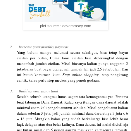
pict source : daveramsey.com
2.
Increase your monthly payment
Yang belum mampu melunasi secara sekaligus, bisa tetap bayar
cicilan per bulan, Cuma lama cicilan bisa dipersingkat dengan
menambah jumlah cicilan. Misal biasanya kalian punya anggaran 2
juta/bulan buat bayar utang, nah tambah lah jadi 2,5 juta/bulan. Dan
ini butuh komitmen kuat.
Stop online shopping,
stop nongkrong
cantik, kalau perlu stop medsos yang penuh godaan.
3.
Build an emergency fund
Setelah seluruh utangmu lunas, segera tata keuanganmu yaa. Pertama
buat tabungan Dana Darurat. Kalau saya itungan dana darurat adalah
minimal enam kali pengeluaranmu sebulan. Misal pengeluaran kalian
dalam sebulan 3 juta, jadi jumlah minimal dana daruratnya 3 juta x 6
= 18 juta. Mungkin kalau yang sudah berkeluarga bisa lebih besar
lagi, delapan atau dua belas kalinya. Dana darurat ini mulai dicicil aja
per bulan, misal dari 5 persen gajimu masukkan ke rekening terpisah.