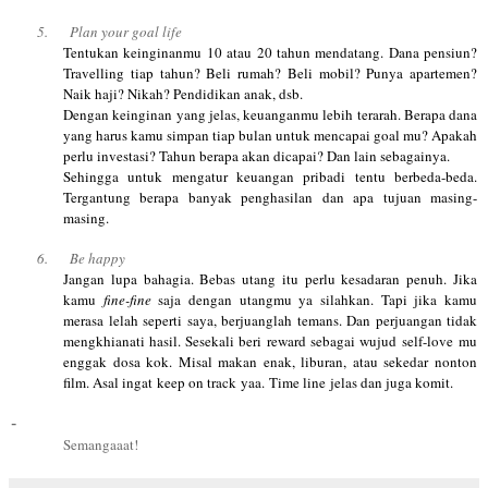
5.
Plan your goal life
Tentukan keinginanmu 10 atau 20 tahun mendatang. Dana pensiun?
Travelling tiap tahun? Beli rumah? Beli mobil? Punya apartemen?
Naik haji? Nikah? Pendidikan anak, dsb.
Dengan keinginan yang jelas, keuanganmu lebih terarah. Berapa dana
yang harus kamu simpan tiap bulan untuk mencapai goal mu? Apakah
perlu investasi? Tahun berapa akan dicapai? Dan lain sebagainya.
Sehingga untuk mengatur keuangan pribadi tentu berbeda-beda.
Tergantung berapa banyak penghasilan dan apa tujuan masing-
masing.
6.
Be happy
Jangan lupa bahagia. Bebas utang itu perlu kesadaran penuh. Jika
kamu
fine-fine
saja dengan utangmu ya silahkan. Tapi jika kamu
merasa lelah seperti saya, berjuanglah temans. Dan perjuangan tidak
mengkhianati hasil. Sesekali beri
reward
sebagai wujud
self-love
mu
enggak dosa kok. Misal makan enak, liburan, atau sekedar nonton
film. Asal ingat
keep on track
yaa.
Time line
jelas dan juga komit.
-
Semangaaat!