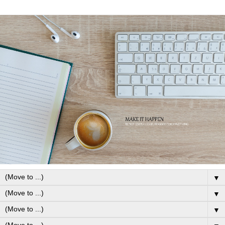
▼
▼
▼