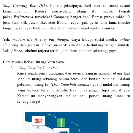
Stop Creating Your Debt
. Itu sih prinsipnya. Beli atau konsumsi sesuai
kemampuanmu. Karena percayalah, utang itu nagih. Pernah
pakai
Paylaternya
traveloka? Gampang banget kan? Berasa punya saldo 12
juta, klak klik pesen tiket atau liburan, cepet, gak perlu lama lama transfer
langsung kebayar. Padahal bulan depan berasa banget ngelunasinnya.
Yah,
modern life is easy but though.
Gaya hidup, sosial media,
online
shopping
dan godaan lainnya menarik kita untuk berhutang dengan mudah.
Jadi,
please
, sebelum terjerat terlalu jauh, hentikan dari sekarang,
guys.
Cara Mudah Bebas Hutang Versi Saya :
1.
Stop Creating Your Debt
Rinci segala jenis utangmu, dan
please,
jangan nambah utang lagi
sebelum utang sekarang belum beres. Ada konsep bola salju dalam
pelunasan utang ini (
Debt Snowball method
), yakni mulai dari utang
yang terkecil terlebih dahulu. Jika lunas jangan lupa ceklist yaa.
Karena ini menyenangkan, melihat satu persatu utang lunas itu
seneng banget.